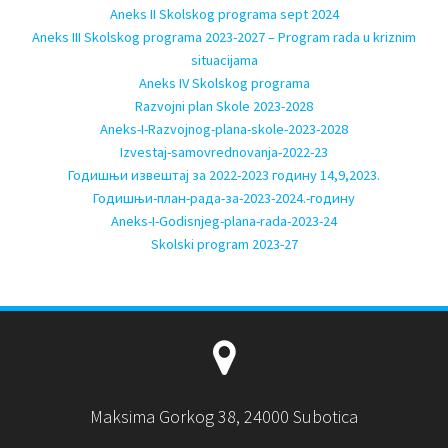
Aneks II Skolskog programa sept 2024
Aneks III Skolskog programa 2023-2027 – Program rada u kriznim
situacijama
Aneks IV Skolskog programa
Razvojni plan Skole 2023-2028
Aneks-I-Razvojnog-plana-skole-2023-2028
Izvestaj-samovrednovanja-2022-23
Годишњи извештај за 2022-2023 годину 14,9,2023.
Годишњи-план-рада-за-2023-2024.-годину
Aneks-I-Godisnjeg-plana-rada-2023-24
Skolski program 2023-27
Maksima Gorkog 38, 24000 Subotica