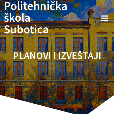
Politehnička
Skip
to
škola
content
Subotica
PLANOVI I IZVEŠTAJI