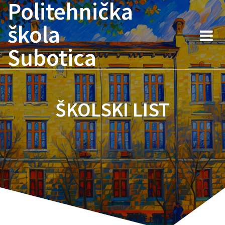
Politehnička
Skip
to
škola
content
Subotica
ŠKOLSKI LIST