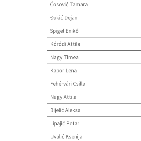
Ćosović Tamara
Đukić Dejan
Spigel Enikő
Kóródi Attila
Nagy Tímea
Kapor Lena
Fehérvári Csilla
Nagy Attila
Bijelić Aleksa
Lipajić Petar
Uvalić Ksenija