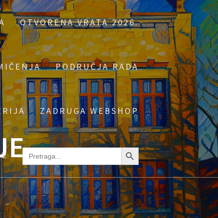
A
OTVORENA VRATA 2026.
MIČENJA
PODRUČJA RADA
ERIJA
ZADRUGA WEBSHOP
JE
Search Button
Search
NE
for: