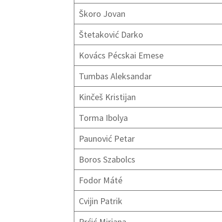
Škoro Jovan
Štetaković Darko
Kovács Pécskai Emese
Tumbas Aleksandar
Kinčeš Kristijan
Torma Ibolya
Paunović Petar
Boros Szabolcs
Fodor Máté
Cvijin Patrik
Prćić Mirjana