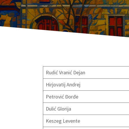
ook
Rudić Vranić Dejan
Instagram
Hirjovatij Andrej
h
Petrović Đorđe
DAIBAU SISTEM
Dulić Glorija
Keszeg Levente