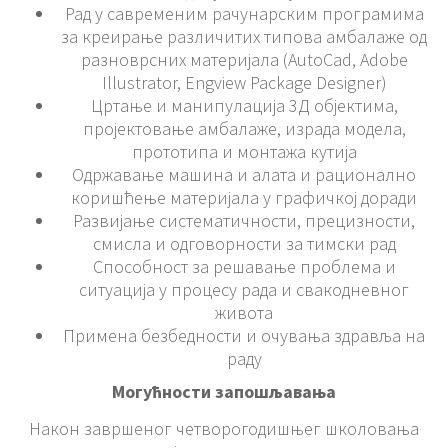
Рад у савременим рачунарским програмима
за креирање различитих типова амбалаже од
разноврсних материјала (AutoCad, Adobe
Illustrator, Engview Package Designer)
Цртање и манипулација 3Д објектима,
пројектовање амбалаже, израда модела,
прототипа и монтажа кутија
Одржавање машина и алата и рационално
коришћење материјала у графичкој доради
Развијање систематичности, прецизности,
смисла и одговорности за тимски рад
Способност за решавање проблема и
ситуација у процесу рада и свакодневног
живота
Примена безбедности и очувања здравља на
раду
Могућности запошљавања
Након завршеног четворогодишњег школовања