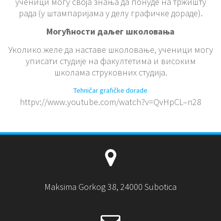
ученици могу своја знања да понуде на тржишту
рада (у штампаријама у делу графичке дораде).
Могућности даљег школовања
Уколико желе да наставе школовање, ученици могу
уписати студије на факултетима и високим
школама струковних студија.
Tehničar grafičke dorade
httpv://www.youtube.com/watch?v=QvHpCL–n28
Maksima Gorkog 38, 24000 Subotica