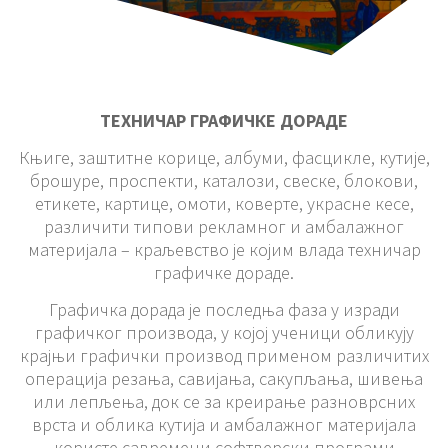
ТЕХНИЧАР ГРАФИЧКЕ ДОРАДЕ
Књиге, заштитне корице, албуми, фасцикле, кутије,
брошуре, проспекти, каталози, свеске, блокови,
етикете, картице, омоти, коверте, украсне кесе,
различити типови рекламног и амбалажног
материјала – краљевство је којим влада техничар
графичке дораде.
Графичка дорада је последња фаза у изради
графичког производа, у којој ученици обликују
крајњи графички производ применом различитих
операција резања, савијања, сакупљања, шивења
или лепљења, док се за креирање разноврсних
врста и облика кутија и амбалажног материјала
користе савремени софтверски програми