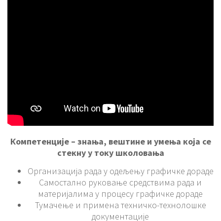
Компетенције – знања, вештине и умења која се
стекну у току школовања
Организација рада у одељењу графичке дораде
Самостално руковање средствима рада и
материјалима у процесу графичке дораде
Тумачење и примена техничко-технолошке
документације