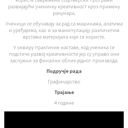
развијајући ученичку креативност кроз примену
рачунара.
Ученици се обучавају за рад са машинама, алатима
и уређајима, као и за манипулацију различитим
врстама материјала који се користе.
У оквиру практичне наставе, код ученика се
подстиче развој креативности јер су управо они
заслужни за финални облик једног производа.
Подручје рада
Графичарство
Трајање
4 године