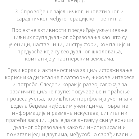
3. Спровођење заједничког, иновативног и
сарадничког међугенерацијског тренинга.
Пројектне активности предвиђају укључивање
циљних група дуалног образовања као што су
ученици, наставници, инструктори, компаније и
предузећа која су део дуалног школовања,
компаније у партнерским земљама.
Први корак и активност има за циљ истраживање
корисника дигиталне платформе, њихове интересе
и потребе. Следећи корак је развој садржаја за
различите циљне групе: подучавање и праћење
процеса учења, коришћење портфолија ученика и
додела беџева најбољим ученицима, повратне
информације и размена искустава, дигитални
пратећи задаци. Циљ је да се ангажују сви учесници
дуалног образовања како би инспирисали и
помагали једни другима, међусобно сарађивали и