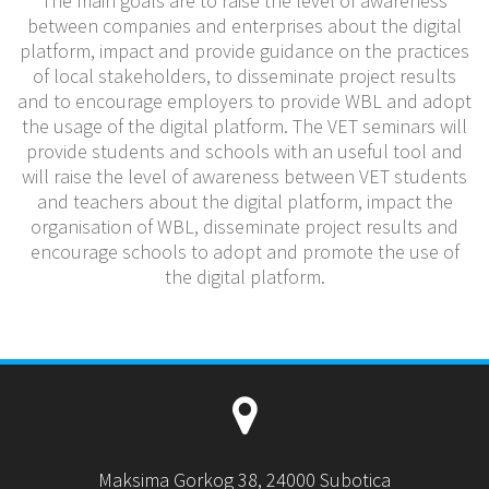
The main goals are to raise the level of awareness
between companies and enterprises about the digital
platform, impact and provide guidance on the practices
of local stakeholders, to disseminate project results
and to encourage employers to provide WBL and adopt
the usage of the digital platform. The VET seminars will
provide students and schools with an useful tool and
will raise the level of awareness between VET students
and teachers about the digital platform, impact the
organisation of WBL, disseminate project results and
encourage schools to adopt and promote the use of
the digital platform.
Maksima Gorkog 38, 24000 Subotica