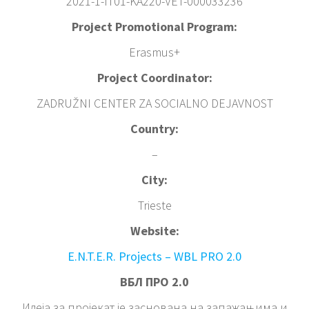
2021-1-IT01-KA220-VET-000033236
Project Promotional Program:
Erasmus+
Project Coordinator:
ZADRUŽNI CENTER ZA SOCIALNO DEJAVNOST
Country:
–
City:
Trieste
Website:
E.N.T.E.R. Projects – WBL PRO 2.0
ВБЛ ПРО 2.0
Идеја за пројекат је заснована на запажањима и