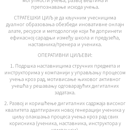
могућности учења, развој вештина и
препознавање исхода учења.
СТРАТЕШКИ ЦИЉ је да кључним учесницима
дуалног образовања обезбеди иновативне онлајн
алате, ресурсе и методологије који ће допринети
ефикасној сарадњи између школа и предузећа,
наставника/тренера и ученика.
ОПЕРАТИВНИ ЦИЉЕВИ:
1. Подршка наставницима стручних предмета и
инструкторима у компанији у управљању процесом
учења кроз рад, мотивисање њиховог активног
учешћа у решавању одговарајућих дигиталних
задатака.
2. Развој и коришћење дигиталних садржаја високог
квалитета адаптираних новој генерацији ученика у
циљу олакшања процеса учења кроз рад свих
корисника (ученика, наставника, инструктора у
компанији).