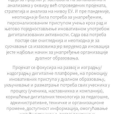
анализама у оквиру већ спроведених пројеката,
стратегија и анализа на нивоу ЕУ. И пре пандемије,
неопходна је била потреба за унапређеним,
персонализованим приступом учењa кроз рад и
његово поједностављење иновативном употребом
дигитализованих активности. Сада ова потреба
постаје све очигледнија и неопходна је за
суочавање са изазовима јер верујемо да иновација
јесте најбољи начин за унапређење организације
дуалног образовања.
Пројекат се фокусира на развој и изградњу/
надоградњу дигиталне платформе, на промоцију
иновативних приступа у дуалном образовању,
укључивање и разматрање потреба свих учесника у
процесу (ученика, наставникка и компанија),
коришћење дигиталних технологија за педагошке,
административне, техничке и организационе
промене, доступност информација, омогућавање