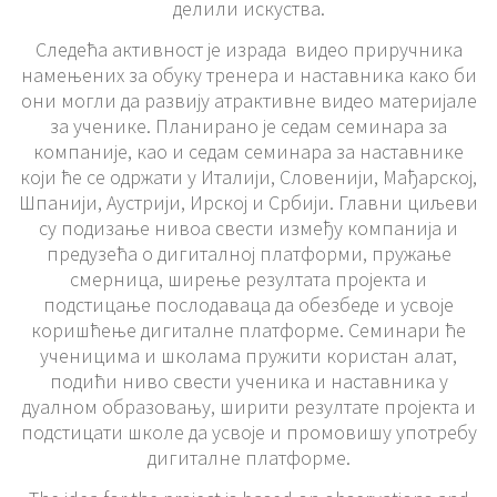
делили искуства.
Следећа активност је израда видео приручника
намењених за обуку тренера и наставника како би
они могли да развију атрактивне видео материјале
за ученике. Планирано је седам семинара за
компаније, као и седам семинара за наставнике
који ће се одржати у Италији, Словенији, Мађарској,
Шпанији, Аустрији, Ирској и Србији. Главни циљеви
су подизање нивоа свести између компанија и
предузећа о дигиталној платформи, пружање
смерница, ширење резултата пројекта и
подстицање послодаваца да обезбеде и усвоје
коришћење дигиталне платформе. Семинари ће
ученицима и школама пружити користан алат,
подићи ниво свести ученика и наставника у
дуалном образовању, ширити резултате пројекта и
подстицати школе да усвоје и промовишу употребу
дигиталне платформе.