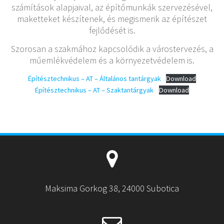
számítások alapjaival, az építőmunkák szervezésével,
maketteket készítenek, és megismerik az építészet
fejlődését is.
Szorosan a szakmához kapcsolódik a várostervezés, a
műemlékvédelem és a környezetvédelem is.
Építésztechnikus – AT – Általános tantárgyak
Download
Építésztechnikus – AT – Szaktantárgyak
Download
Maksima Gorkog 38, 24000 Subotica