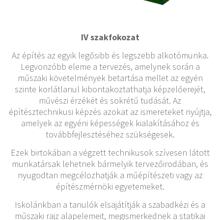
IV szakfokozat
Az építés az egyik legősibb és legszebb alkotómunka.
Legvonzóbb eleme a tervezés, amelynek során a
műszaki követelmények betartása mellet az egyén
szinte korlátlanul kibontakoztathatja képzelőerejét,
művészi érzékét és sokrétű tudását. Az
építésztechnikusi képzés azokat az ismereteket nyújtja,
amelyek az egyéni képességek kialakításához és
továbbfejlesztéséhez szükségesek.
Ezek birtokában a végzett technikusok szívesen látott
munkatársak lehetnek bármelyik tervezőirodában, és
nyugodtan megcélozhatják a műépítészeti vagy az
építészmérnöki egyetemeket.
Iskolánkban a tanulók elsajátítják a szabadkézi és a
műszaki rajz alapelemeit, megismerkednek a statikai