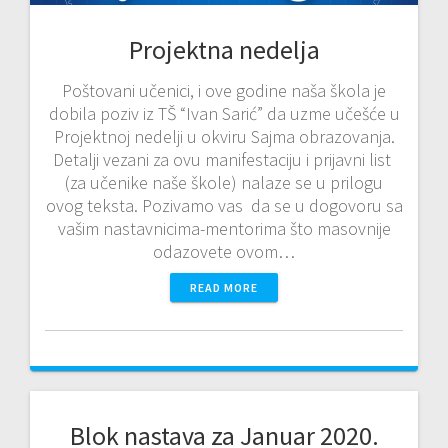
Projektna nedelja
Poštovani učenici, i ove godine naša škola je
dobila poziv iz TŠ “Ivan Sarić” da uzme učešće u
Projektnoj nedelji u okviru Sajma obrazovanja.
Detalji vezani za ovu manifestaciju i prijavni list
(za učenike naše škole) nalaze se u prilogu
ovog teksta. Pozivamo vas da se u dogovoru sa
vašim nastavnicima-mentorima što masovnije
odazovete ovom…
READ MORE
Blok nastava za Januar 2020.