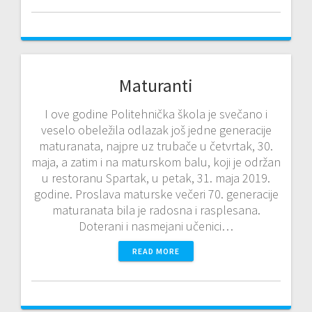
Maturanti
I ove godine Politehnička škola je svečano i
veselo obeležila odlazak još jedne generacije
maturanata, najpre uz trubače u četvrtak, 30.
maja, a zatim i na maturskom balu, koji je održan
u restoranu Spartak, u petak, 31. maja 2019.
godine. Proslava maturske večeri 70. generacije
maturanata bila je radosna i rasplesana.
Doterani i nasmejani učenici…
READ MORE