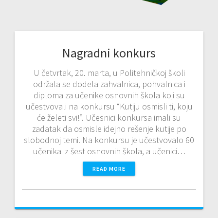
Nagradni konkurs
U četvrtak, 20. marta, u Politehničkoj školi
održala se dodela zahvalnica, pohvalnica i
diploma za učenike osnovnih škola koji su
učestvovali na konkursu “Kutiju osmisli ti, koju
će želeti svi!”. Učesnici konkursa imali su
zadatak da osmisle idejno rešenje kutije po
slobodnoj temi. Na konkursu je učestvovalo 60
učenika iz šest osnovnih škola, a učenici…
READ MORE