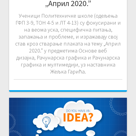
„Април 2020.”
Ученици Политехничке школе (одељења
ГФП 3-9, ТОН 4-5 и ЛТ 4-13) су фокусирани и
на веома уска, специфична питања,
запажања и проблеме, и изражавају свој
став кроз стварање плаката на тему „Април
2020.” у предметима Основе веб
дизајна, Рачунарска графика и Рачунарска
графика и мултимедији, уз наставника
Жељка Гарића.