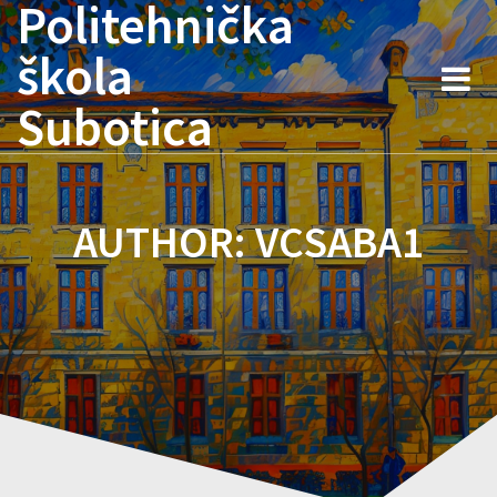
Politehnička
Skip
to
škola
content
Subotica
AUTHOR:
VCSABA1