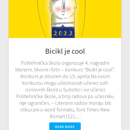
Bicikl je cool
Politehnička škola organizuje 4. nagradni
literarni, likovni i foto – konkurs “Bicikl je cool”.
Konkurs je otvoren do 15. aprila.Na ovom
konkursu mogu učestvovati učenici svih
osnovnih škola u Subotici i svi učenici
Politehničke škole, a broj radova po učesniku
nije ograničen. – Literarni radovi moraju biti
otkucani u word formatu, font Times New
Roman (12),…
READ MORE