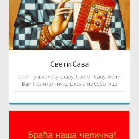
Свети Сава
Срећну школску славу, Светог Саву, жели
Вам Политехничка школа из Суботице