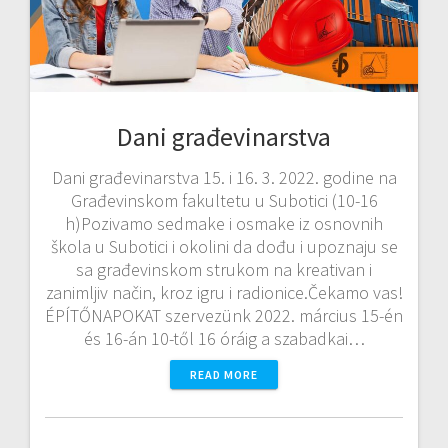
Dani građevinarstva
Dani građevinarstva 15. i 16. 3. 2022. godine na
Građevinskom fakultetu u Subotici (10-16
h)Pozivamo sedmake i osmake iz osnovnih
škola u Subotici i okolini da dođu i upoznaju se
sa građevinskom strukom na kreativan i
zanimljiv način, kroz igru i radionice.Čekamo vas!
ÉPÍTŐNAPOKAT szervezünk 2022. március 15-én
és 16-án 10-től 16 óráig a szabadkai…
READ MORE