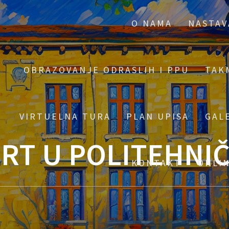
O NAMA
NASTAV
OBRAZOVANJE ODRASLIH I PPU
TAK
VIRTUELNA TURA
PLAN UPISA
GAL
RT U POLITEHNI
KONTAKT
ONLI