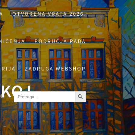
A
OTVORENA VRATA 2026.
MIČENJA
PODRUČJA RADA
ERIJA
ZADRUGA WEBSHOP
ČKOJ
Search Button
Search
NE
for: