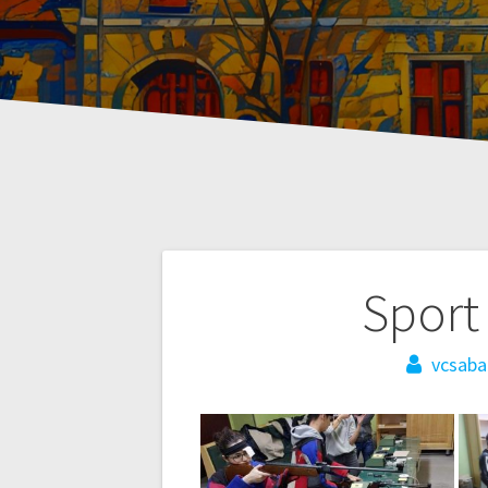
Post
Sport
navigation
vcsaba