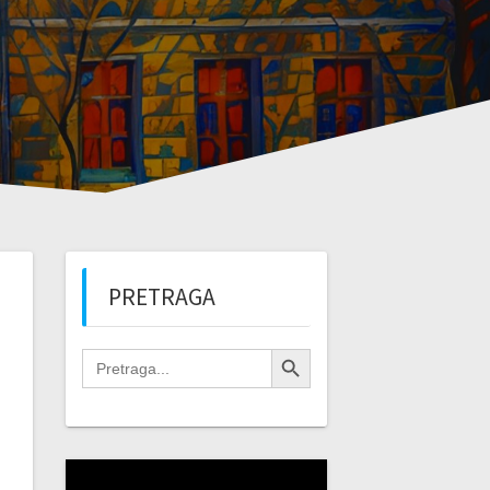
PRETRAGA
Search Button
Search
for:
Video