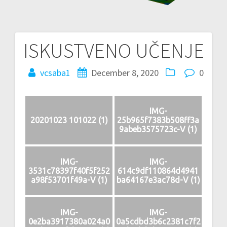
ISKUSTVENO UČENJE
Post
navigation
vcsaba1
December 8, 2020
0
IMG-
20201023 101022 (1)
25b965f7383b508ff3a
9abeb3575723c-V (1)
IMG-
IMG-
3531c78397f40f5f252
614c9df110864d4941
a98f53701f49a-V (1)
ba64167e3ac78d-V (1)
IMG-
IMG-
0e2ba3917380a024a0
0a5cdbd3b6c2381c7f2