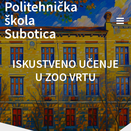
Politehnička
Skip
to
škola
content
Subotica
ISKUSTVENO UČENJE
U ZOO VRTU