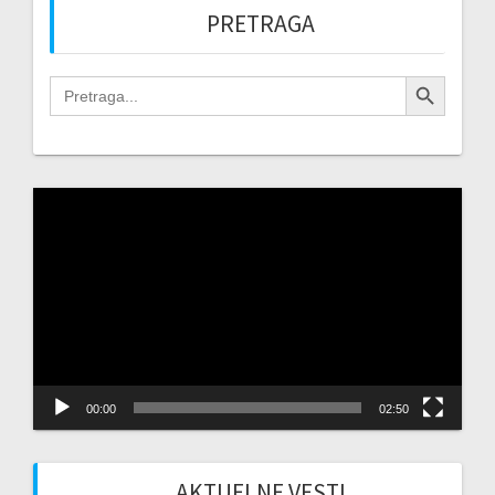
PRETRAGA
Search Button
Search
for:
Video
Player
00:00
02:50
AKTUELNE VESTI