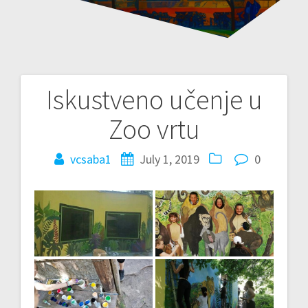
Iskustveno učenje u
Post
Zoo vrtu
navigation
vcsaba1
July 1, 2019
0