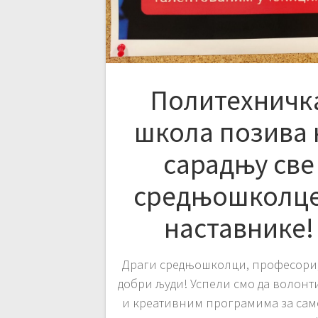
Политехничк
школа позива 
сарадњу све
средњошколце
наставнике!
Драги средњошколци, професори,
добри људи! Успели смо да волон
и креативним програмима за сам