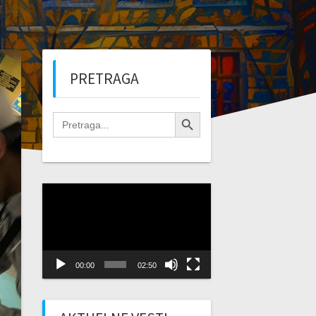
PRETRAGA
Search Button
Search
for:
Video
Player
00:00
02:50