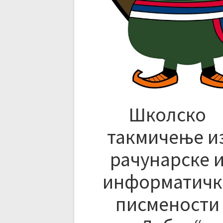
Школско
такмичење и
рачунарске 
информатичк
писмености