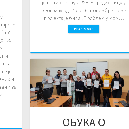
је националну UPSHIFT радионицу у
Београду од 14 до 16. новембра. Тема
ру
пројекта је била „Проблем у мом…
нарске
READ MORE
бар“,
о 18.
ом
ог и
 Гига
ње је
вних и
вани за
ва…
ОБУКА О