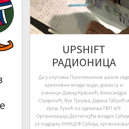
UPSHIFT
РАДИОНИЦА
з
Да у клупама Политехничке школе сед
креативни млади људи, доказ су и
и
ученици Давид Краснић, Александра
Страјинић, Вук Тркуља, Дајана Габрић 
е
Урош Лукић из одељења ГФП 4/9.
Организација Достигнућа младих Србије
уз подршку УНИЦЕФ Србија, организова