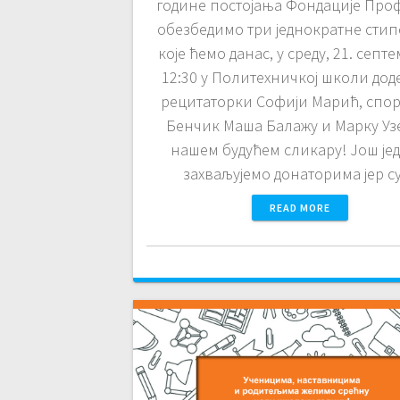
године постојања Фондације Про
обезбедимо три једнократне стип
које ћемо данас, у среду, 21. септ
12:30 у Политехничкој школи дод
рецитаторки Софији Марић, спор
Бенчик Маша Балажу и Марку Уз
нашем будућем сликару! Још је
захваљујемо донаторима јер 
READ MORE