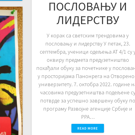
ПОСЛОВАЊУ И
ЛИДЕРСТВУ
У корак са светским трендовима у
пословању и лидерству У петак, 23.
септембра, ученици одељења АТ 4/1 су 
оквиру предмета предузетништво
похађали обуку за почетнике у послова
у просторијама Панонрега на Отворен
универзитету. 7. октобра 2022. године н
часовима предузетништва подељене с
потврде за успешно завршену обуку п
програму Развојне агенције Србије и
РРА…
READ MORE