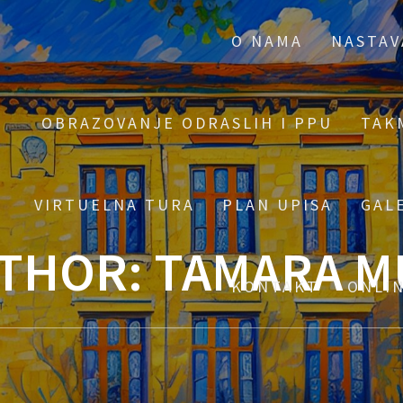
O NAMA
NASTAV
OBRAZOVANJE ODRASLIH I PPU
TAK
VIRTUELNA TURA
PLAN UPISA
GAL
THOR:
TAMARA M
KONTAKT
ONLI