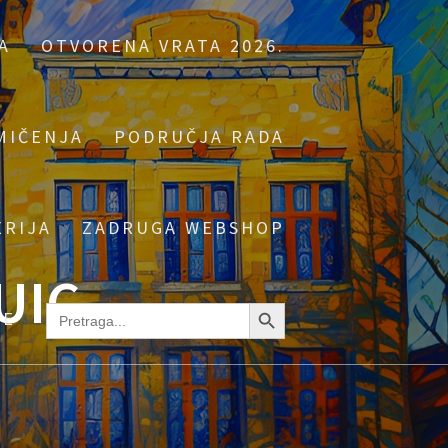
A
OTVORENA VRATA 2026.
MIČENJA
PODRUČJA RADA
ERIJA
ZADRUGA WEBSHOP
UIC
Search Button
Search
NE
for: