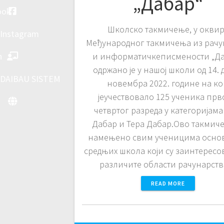
„Дабар“
ook
Школско такмичење, у окви
Instagram
Међународног такмичења из рачу
h
и информатичкеписмености „Да
одржано је у нашој школи од 14. д
DAIBAU SISTEM
новембра 2022. године нa к
јеучествовало 125 ученика прв
четвртог разреда у категоријама
Дабар и Тера Дабар.Ово такмиче
намењено свим ученицима осно
средњих школа који су заинтересо
различите области рачунарст
READ MORE