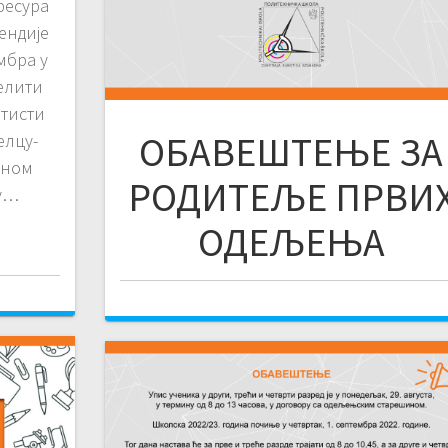
фесура
ендије
ембра у
елити
тисти
ОБАВЕШТЕЊЕ ЗА
елцу-
дном
РОДИТЕЉЕ ПРВИ
су…
ОДЕЉЕЊА