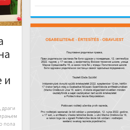
а
на
 и
 драги
тирањем
о пола