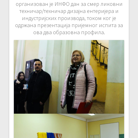
организован је ИНФО дан за смер ликовни
техничар/техничар дизајна ентеријера и
индустријских производа, током ког је
одржана презентација пријемног испита за
ова два образовна профила.