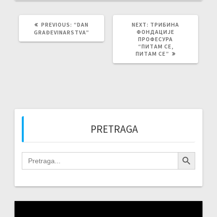
PREVIOUS
NEXT
PREVIOUS:
“DAN
NEXT:
ТРИБИНА
POST:
POST:
ФОНДАЦИЈЕ
GRAĐEVINARSTVA”
ПРОФЕСУРА
“ПИТАМ СЕ,
ПИТАМ СЕ”
PRETRAGA
Search Button
Search
for:
Video