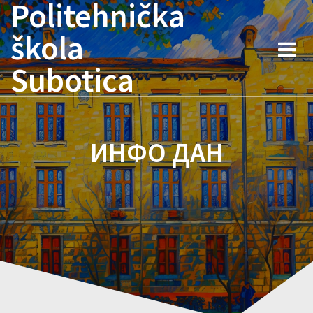
Politehnička
Skip
to
škola
content
Subotica
ИНФО ДАН