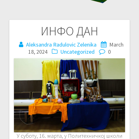
ИНФО ДАН
Post
navigation
Aleksandra Radulovic Zelenika
March
18, 2024
Uncategorized
0
У суботу, 16. марта, у Политехничкој школи