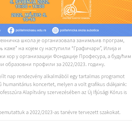
техничка школа је организовала занимљив програм,
 каже” на којем су наступили “Графичари”, Илија и
ки хор у организацији Фондације Професура, а будућим
 образовни профили за 2022/2023. годину.
 Nyílt nap rendezvény alkalmából egy tartalmas programot
 humanitárius koncertet, melyen a volt grafikus diákjaink:
Professzúra Alapítvány szervezésében az Új Ifjúsági Kórus is
emutattuk a 2022/2023-as tanévre tervezett szakokat.