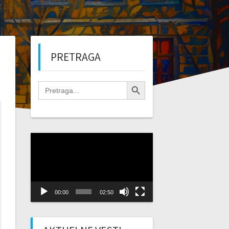
PRETRAGA
Search Button
Search
for:
Video
Player
00:00
02:50