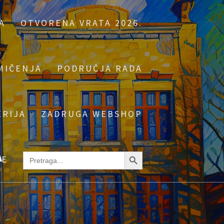
A
OTVORENA VRATA 2026.
MIČENJA
PODRUČJA RADA
ERIJA
ZADRUGA WEBSHOP
А
Search Button
Search
NE
for: