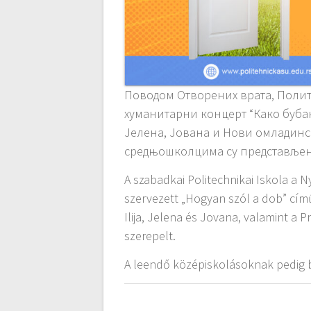
Поводом Отворених врата, Поли
хуманитарни концерт “Како бубањ
Јелена, Јована и Нови омладинс
средњошколцима су представљени
A szabadkai Politechnikai Iskola a
szervezett „Hogyan szól a dob” című
Ilija, Jelena és Jovana, valamint a 
szerepelt.
A leendő középiskolásoknak pedig b