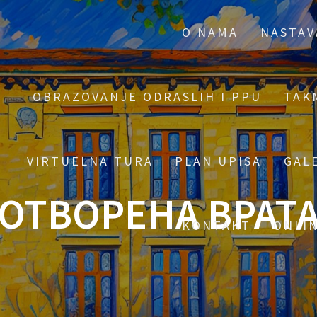
O NAMA
NASTAV
OBRAZOVANJE ODRASLIH I PPU
TAK
VIRTUELNA TURA
PLAN UPISA
GAL
ОТВОРЕНА ВРАТ
KONTAKT
ONLI