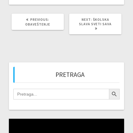
PREVIOUS
NEXT
PREVIOUS:
NEXT:
ŠKOLSKA
POST:
POST:
SLAVA SVETI SAVA
OBAVEŠTENJE
PRETRAGA
Search Button
Search
for:
Video
Player