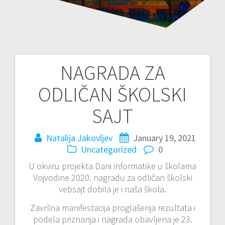
NAGRADA ZA
Post
ODLIČAN ŠKOLSKI
navigation
SAJT
Natalija Jakovljev
January 19, 2021
Uncategorized
0
U okviru projekta Dani informatike u školama
Vojvodine 2020. nagradu za odličan školski
vebsajt dobila je i naša škola.
Završna manifestacija proglašenja rezultata i
podela priznanja i nagrada obavljena je 23.