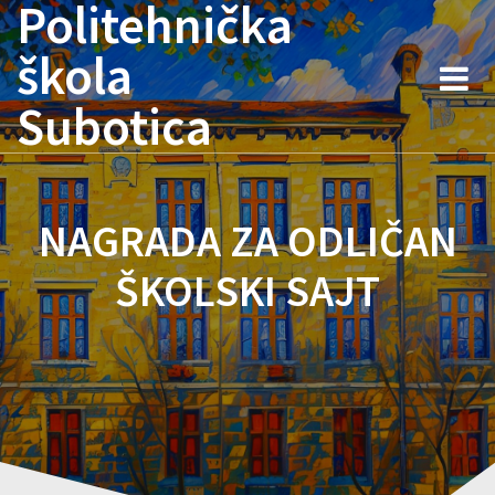
Politehnička
Skip
to
škola
content
Subotica
NAGRADA ZA ODLIČAN
ŠKOLSKI SAJT