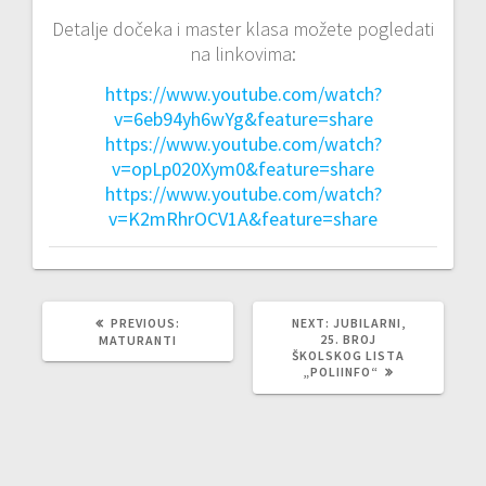
Detalje dočeka i master klasa možete pogledati
na linkovima:
https://www.youtube.com/watch?
v=6eb94yh6wYg&feature=share
https://www.youtube.com/watch?
v=opLp020Xym0&feature=share
https://www.youtube.com/watch?
v=K2mRhrOCV1A&feature=share
PREVIOUS
NEXT
PREVIOUS:
NEXT:
JUBILARNI,
POST:
POST:
25. BROJ
MATURANTI
ŠKOLSKOG LISTA
„POLIINFO“