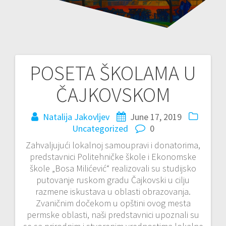
POSETA ŠKOLAMA U
Post
ČAJKOVSKOM
navigation
Natalija Jakovljev
June 17, 2019
Uncategorized
0
Zahvaljujući lokalnoj samoupravi i donatorima,
predstavnici Politehničke škole i Ekonomske
škole „Bosa Milićević“ realizovali su studijsko
putovanje ruskom gradu Čajkovski u cilju
razmene iskustava u oblasti obrazovanja.
Zvaničnim dočekom u opštini ovog mesta
permske oblasti, naši predstavnici upoznali su