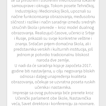
se sa prirodnim i stvorenim vrednostima lokalne
samouprave i okruga. Tokom posete Tehničkoj,
Industrijskoj i Medicinskoj školi, upoznali su
načine funkcionisanja obrazovanja, međusobnu
sličnost i razlike i način saradnje između srednjih
stručnih škola i privrede – kroz model dualnog
obrazovanja. Realizujući časove, učenici iz Srbije
i Rusije, prikazali su svoje konkretne veštine i
znanja. Srdačan prijem domaćina škola, ali i
predstavnika verskih i kulturnih institucija, još
jednom je potvrdio tradicionalnu bliskost
naroda dve zemlje.
U nadi da će saradnja koja je započeta 2017.
godine biti nastavljena, u cilju negovanja bliskih
odnosa i daljeg unapređenja kvaliteta
obrazovanja, očekuje se uzvratna poseta ruskih
učenika i nastavnika.
Impresije sa ovog putovanja biće prenete kroz
Učenički parlament obe škole, Nastavnička
veća, Savet direktora i konferenciju za novinare.