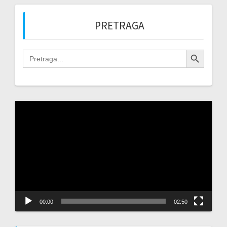
PRETRAGA
Search Button
Search
for:
Video
Player
00:00
02:50