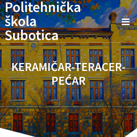
Politehnička
Skip
to
škola
content
Subotica
KERAMIČAR-TERACER-
PEĆAR