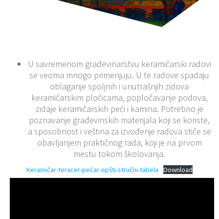
U savremenom građevinarstvu keramičarski radovi
se veoma mnogo primenjuju. U te radove spadaju
oblaganje spoljnih i unutrašnjih zidova
keramičarskim pločicama, popločavanje podova,
zidaje keramičarskih peći i kamina. Potrebno je
poznavanje građevinskih materijala koji se koriste,
a sposobnost i veština za izvođenje radova stiče se
obavljanjem praktičnog rada, koji je na prvom
mestu tokom školovanja.
Кeramičar-teracer-pećar-opšti-stručni-tabela
Download