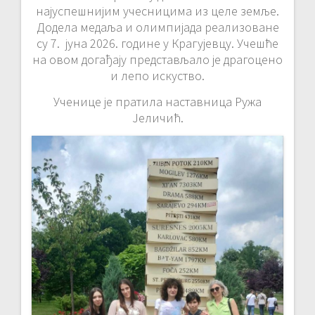
најуспешнијим учесницима из целе земље.
Додела медаља и олимпијада реализоване
су 7. јуна 2026. године у Крагујевцу. Учешће
на овом догађају представљало је драгоцено
и лепо искуство.
Ученице је пратила наставница Ружа
Јеличић.