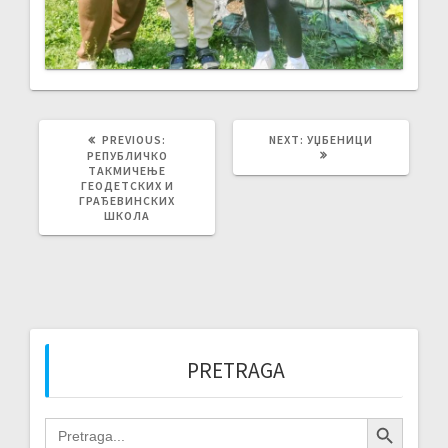
PREVIOUS
NEXT
PREVIOUS:
NEXT:
УЏБЕНИЦИ
POST:
POST:
РЕПУБЛИЧКО
ТАКМИЧЕЊЕ
ГЕОДЕТСКИХ И
ГРАЂЕВИНСКИХ
ШКОЛА
PRETRAGA
Search Button
Search
for: