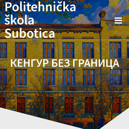
Politehnička
Skip
to
škola
content
Subotica
КЕНГУР БЕЗ ГРАНИЦА