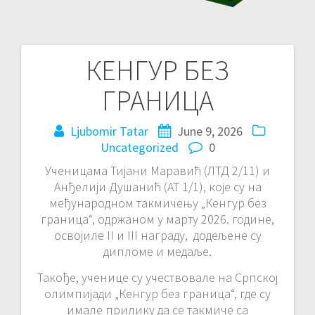
КЕНГУР БЕЗ
Post
ГРАНИЦА
navigation
Ljubomir Tatar
June 9, 2026
Uncategorized
0
Ученицама Тијани Маравић (ЛТД 2/11) и
Анђелији Душанић (АТ 1/1), које су на
међународном такмичењу „Кенгур без
граница“, одржаном у марту 2026. године,
освојиле II и III награду, додељене су
дипломе и медаље.
Такође, ученице су учествовале на Српској
олимпијади „Кенгур без граница“, где су
имале прилику да се такмиче са