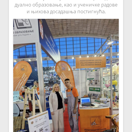
дуално образовање, као и ученичке радове
и њихова досадашња постигнућа.