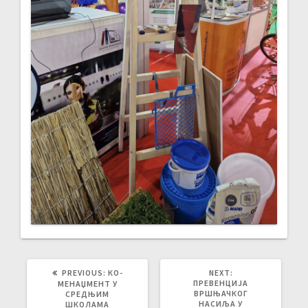
PREVIOUS
NEXT
PREVIOUS:
КО-
NEXT:
POST:
POST:
ПРЕВЕНЦИЈА
МЕНАЏМЕНТ У
ВРШЊАЧКОГ
СРЕДЊИМ
НАСИЉА У
ШКОЛАМА