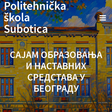
Politehnička
Skip
to
škola
content
Subotica
САЈАМ ОБРАЗОВАЊА
И НАСТАВНИХ
СРЕДСТАВА У
БЕОГРАДУ