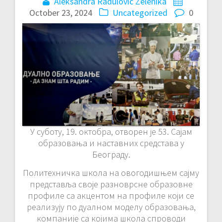
Aleksandra Radulovic Zelenika
October 23, 2024
Uncategorized
0
У суботу, 19. октобра, отворен је 53. Сајам
образовања и наставних средстава у
Београду.
Политехничка школа на овогодишњем сајму
представља своје разноврсне образовне
профиле са акцентом на профиле који се
реализују по дуалном моделу образовања,
компаније са којима школа спроводи