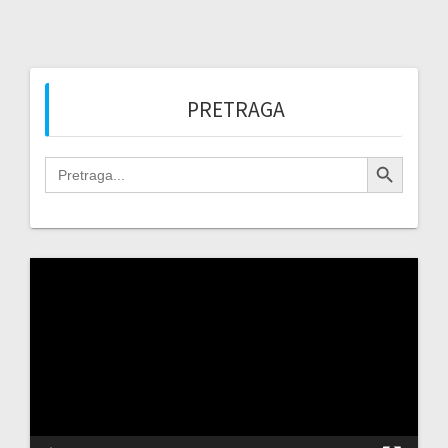
PRETRAGA
Search Button
Search
for:
Video
Player