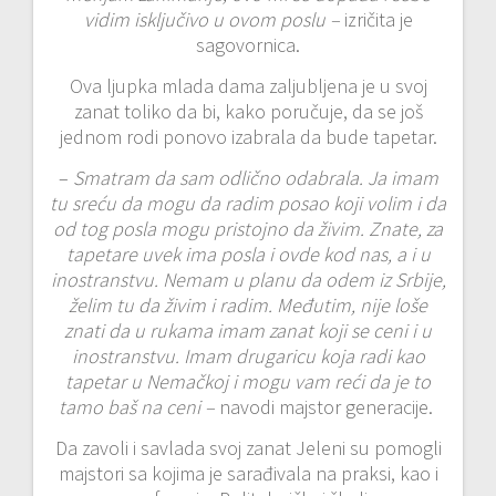
vidim isključivo u ovom poslu –
izričita je
sagovornica.
Ova ljupka mlada dama zaljubljena je u svoj
zanat toliko da bi, kako poručuje, da se još
jednom rodi ponovo izabrala da bude tapetar.
–
Smatram da sam odlično odabrala. Ja imam
tu sreću da mogu da radim posao koji volim i da
od tog posla mogu pristojno da živim. Znate, za
tapetare uvek ima posla i ovde kod nas, a i u
inostranstvu. Nemam u planu da odem iz Srbije,
želim tu da živim i radim. Međutim, nije loše
znati da u rukama imam zanat koji se ceni i u
inostranstvu. Imam drugaricu koja radi kao
tapetar u Nemačkoj i mogu vam reći da je to
tamo baš na ceni –
navodi majstor generacije.
Da zavoli i savlada svoj zanat Jeleni su pomogli
majstori sa kojima je sarađivala na praksi, kao i