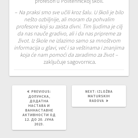
profesori u Politehničkoj školi.
–
Na praksi smo sve učili kroz šalu. U školi je bilo
nešto ozbiljnije, ali moram da pohvalim
profesore koji su zaista divni. Tim ljudima je cilj
da nas nauče gradivo, ali i da nas pripreme za
život. Iz škole ne izlazimo samo sa mnoštvom
informacija u glavi, već i sa veštinama i znanjima
koja će nam pomoći da zaradimo za život –
zaključuje sagovornica.
PREVIOUS
NEXT
PREVIOUS:
NEXT:
IZLOŽBA
POST:
POST:
MATURSKIH
ДОПУНСКА,
RADOVA
ДОДАТНА
НАСТАВА И
ВАННАСТАВНЕ
АКТИВНОСТИ ОД
12. ДО 20. ЈУНА
2023.