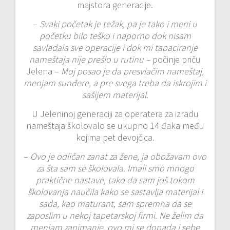
majstora generacije.
–
Svaki početak je težak, pa je tako i meni u
početku bilo teško i naporno dok nisam
savladala sve operacije i dok mi tapaciranje
nameštaja nije prešlo u rutinu –
počinje priču
Jelena –
Moj posao je da presvlačim nameštaj,
menjam sunđere, a pre svega treba da iskrojim i
sašijem materijal.
U Jeleninoj generaciji za operatera za izradu
nameštaja školovalo se ukupno 14 đaka među
kojima pet devojčica.
–
Ovo je odličan zanat za žene, ja obožavam ovo
za šta sam se školovala. Imali smo mnogo
praktične nastave, tako da sam još tokom
školovanja naučila kako se sastavlja materijal i
sada, kao maturant, sam spremna da se
zaposlim u nekoj tapetarskoj firmi. Ne želim da
menjam zanimanje, ovo mi se dopada i sebe