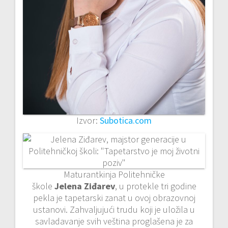
Izvor:
Subotica.com
Maturantkinja Politehničke
škole
Jelena
Ziđarev
, u protekle tri godine
pekla je tapetarski zanat u ovoj obrazovnoj
ustanovi. Zahvaljujući trudu koji je uložila u
savladavanje svih veština proglašena je za