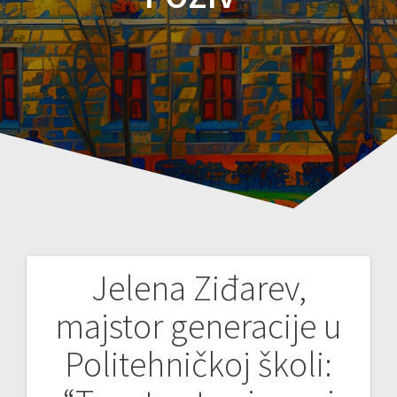
Jelena Ziđarev,
Post
majstor generacije u
navigation
Politehničkoj školi: