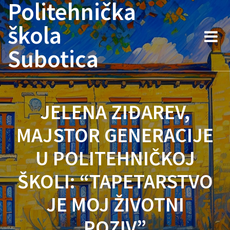
Politehnička
Skip
to
škola
content
Subotica
JELENA ZIĐAREV,
MAJSTOR GENERACIJE
U POLITEHNIČKOJ
ŠKOLI: “TAPETARSTVO
JE MOJ ŽIVOTNI
POZIV”