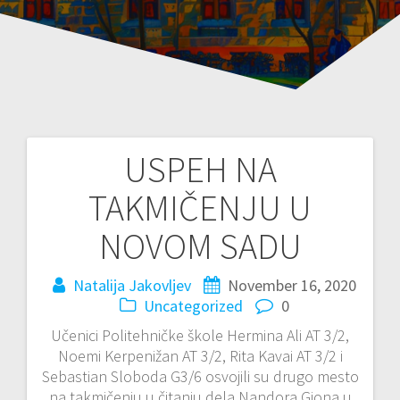
USPEH NA
Post
TAKMIČENJU U
navigation
NOVOM SADU
Natalija Jakovljev
November 16, 2020
Uncategorized
0
Učenici Politehničke škole Hermina Ali AT 3/2,
Noemi Kerpenižan AT 3/2, Rita Kavai AT 3/2 i
Sebastian Sloboda G3/6 osvojili su drugo mesto
na takmičenju u čitanju dela Nandora Giona u