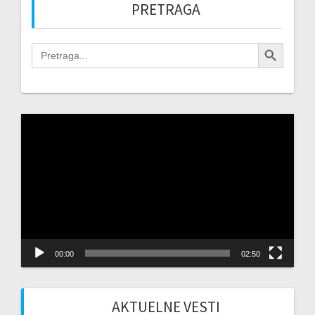
PRETRAGA
Search Button
Search
for:
Video
Player
00:00
02:50
AKTUELNE VESTI