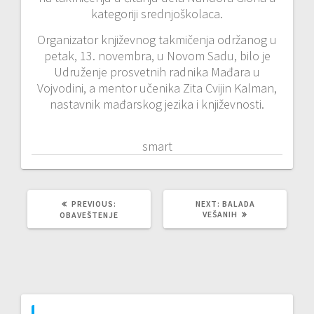
kategoriji srednjoškolaca.
Organizator književnog takmičenja održanog u
petak, 13. novembra, u Novom Sadu, bilo je
Udruženje prosvetnih radnika Mađara u
Vojvodini, a mentor učenika Zita Cvijin Kalman,
nastavnik mađarskog jezika i književnosti.
smart
PREVIOUS
NEXT
PREVIOUS:
NEXT:
BALADA
POST:
POST:
VEŠANIH
OBAVEŠTENJE