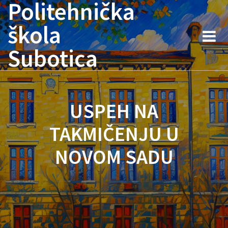
Politehnička
Skip
to
škola
content
Subotica
USPEH NA
TAKMIČENJU U
NOVOM SADU