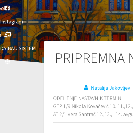
ook
Instagram
h
DAIBAU SISTEM
Post
PRIPREMNA N
navigation
Natalija Jakovljev
ODELjENjE NASTAVNIK TERMIN
GFP 1/9 Nikola Kovačević 10.,11.,12.
AT 2/1 Vera Santrač 12.,13., i 14. avg