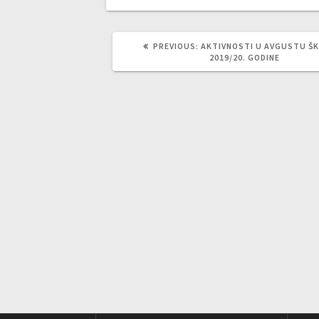
PREVIOUS
PREVIOUS:
AKTIVNOSTI U AVGUSTU Š
POST:
2019/20. GODINE