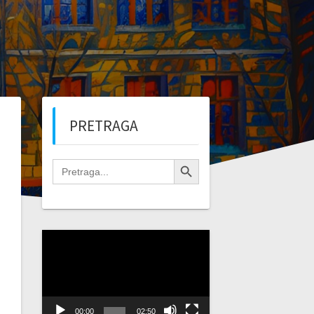
PRETRAGA
Search Button
Search
for:
Video
Player
00:00
02:50