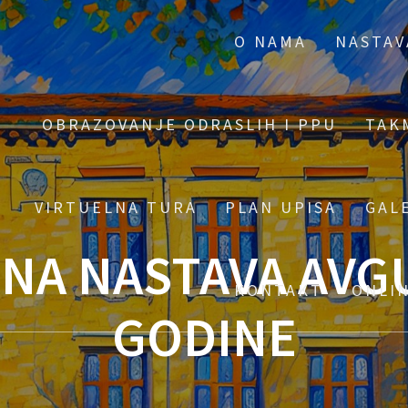
O NAMA
NASTAV
OBRAZOVANJE ODRASLIH I PPU
TAK
VIRTUELNA TURA
PLAN UPISA
GAL
NA NASTAVA AVGU
KONTAKT
ONLI
GODINE