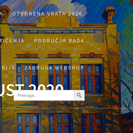
A
OTVORENA VRATA 2026.
MIČENJA
PODRUČJA RADA
ERIJA
ZADRUGA WEBSHOP
ST 2020.
Search Button
Search
NE
for: