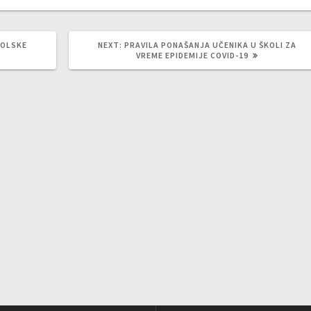
NEXT
KOLSKE
NEXT:
PRAVILA PONAŠANJA UČENIKA U ŠKOLI ZA
POST:
VREME EPIDEMIJE COVID-19