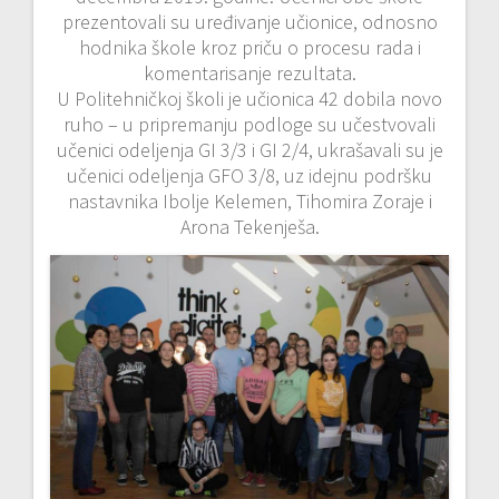
prezentovali su uređivanje učionice, odnosno
hodnika škole kroz priču o procesu rada i
komentarisanje rezultata.
U Politehničkoj školi je učionica 42 dobila novo
ruho – u pripremanju podloge su učestvovali
učenici odeljenja GI 3/3 i GI 2/4, ukrašavali su je
učenici odeljenja GFO 3/8, uz idejnu podršku
nastavnika Ibolje Kelemen, Tihomira Zoraje i
Arona Tekenješa.