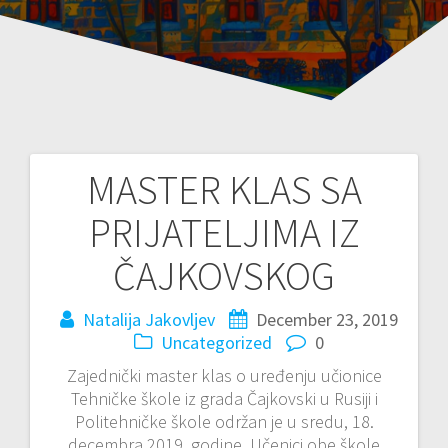
MASTER KLAS SA
Post
PRIJATELJIMA IZ
navigation
ČAJKOVSKOG
Natalija Jakovljev
December 23, 2019
Uncategorized
0
Zajednički master klas o uređenju učionice
Tehničke škole iz grada Čajkovski u Rusiji i
Politehničke škole održan je u sredu, 18.
decembra 2019. godine. Učenici obe škole