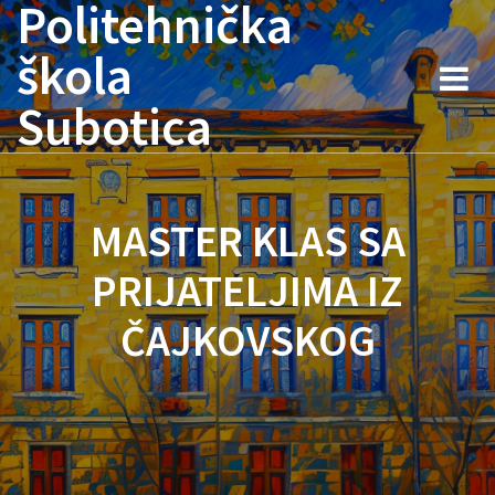
Politehnička
Skip
to
škola
content
Subotica
MASTER KLAS SA
PRIJATELJIMA IZ
ČAJKOVSKOG