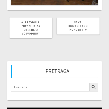
NEXT
PREVIOUS:
NEXT:
POST:
PREVIOUS
HUMANITARNI
“NEDELJA ZA
POST:
KONCERT
ZELENIJU
VOJVODINU”
PRETRAGA
Search Button
Search
for: